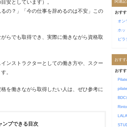
関連記
の目安としています）。
れるの？」「今の仕事を辞めるのは不安」この
おすす
オン
ホッ
ながらでも取得でき、実際に働きながら資格取
ピラ
おすす
スインストラクターとしての働き方や、スクー
おすす
ます。
Pila
pilat
資格を働きながら取得したい人は、ぜひ参考に
BD
Rin
LALA
ャンプできる目次
STU