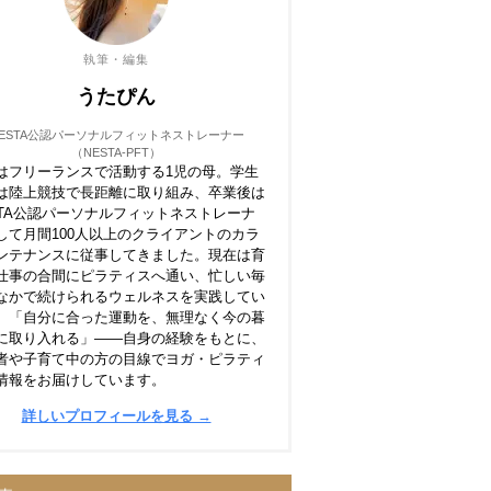
執筆・編集
うたぴん
ESTA公認パーソナルフィットネストレーナー
（NESTA-PFT）
はフリーランスで活動する1児の母。学生
は陸上競技で長距離に取り組み、卒業後は
STA公認パーソナルフィットネストレーナ
して月間100人以上のクライアントのカラ
ンテナンスに従事してきました。現在は育
仕事の合間にピラティスへ通い、忙しい毎
なかで続けられるウェルネスを実践してい
。「自分に合った運動を、無理なく今の暮
に取り入れる」——自身の経験をもとに、
者や子育て中の方の目線でヨガ・ピラティ
情報をお届けしています。
詳しいプロフィールを見る →