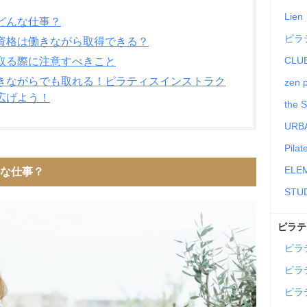
Lie
どんな仕事？
ピラ
資格は働きながら取得できる？
CLUB
取る際に注意すべきこと
きながらでも取れる！ピラティスインストラク
zen
広げよう！
the
URBA
Pilat
ELE
な仕事？
STU
ピラテ
ピラ
ピラ
ピラ