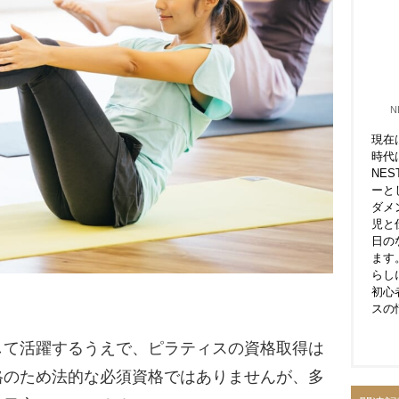
N
現在
時代
NE
ーと
ダメ
児と
日の
ます
らし
初心
スの
して活躍するうえで、ピラティスの資格取得は
格のため法的な必須資格ではありませんが、多